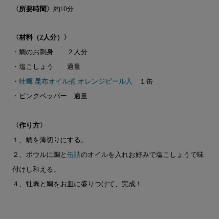
〈所要時間〉
約10分
〈材料（2人分）〉
・鯛のお刺身 ２人分
・塩こしょう 適量
・
牡蠣 昆布オイル煮 オレンジピール入
１缶
・ピンクペッパー 適量
〈作り方〉
１、鯛を薄切りにする。
２、ボウルに鯛と
缶詰
のオイルを入れお好みで塩こしょうで味
付けし和える。
４、牡蠣と鯛をお皿に盛りつけて、完成！