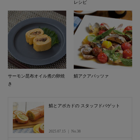
レシピ
サーモン昆布オイル煮の卵焼
鯖アクアパッツァ
き
鯖とアボカドの スタッフドバゲット
2025.07.15
No.38